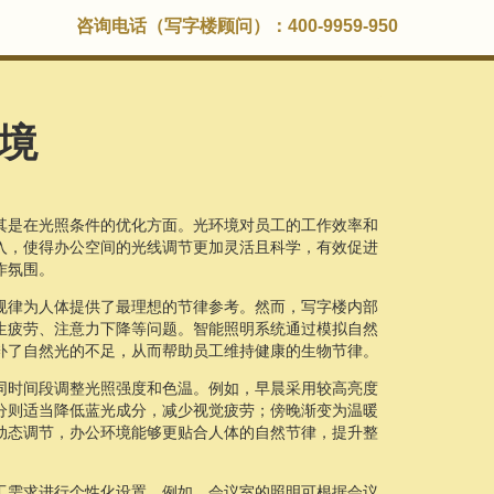
咨询电话（写字楼顾问）：400-9959-950
境
其是在光照条件的优化方面。光环境对员工的工作效率和
入，使得办公空间的光线调节更加灵活且科学，有效促进
作氛围。
规律为人体提供了最理想的节律参考。然而，写字楼内部
生疲劳、注意力下降等问题。智能照明系统通过模拟自然
补了自然光的不足，从而帮助员工维持健康的生物节律。
同时间段调整光照强度和色温。例如，早晨采用较高亮度
分则适当降低蓝光成分，减少视觉疲劳；傍晚渐变为温暖
动态调节，办公环境能够更贴合人体的自然节律，提升整
工需求进行个性化设置。例如，会议室的照明可根据会议