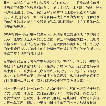
此外，实时车位监控是智能系统的核心优势之一。系统能够准确反
映当前空余车位的数量和位置，并通过手机App或大厦内的显示屏向
用户推送信息。办公人员到达写字楼前即可通过手机查询车位情
况，合理安排停车计划，避免盲目寻找车位而浪费时间。这种精准
的信息反馈极大减少了交通拥堵和车辆排队现象，提升了整体停车
环境的秩序感。
智能管理还体现在安全保障方面。系统配备高清摄像头和智能监控
设备，能够实现全天候的安全监控，防止车辆被盗或损坏。出现异
常情况时，管理中心可及时响应，有效保障车辆安全。对于办公楼
的物业管理来说，这种主动防护机制不仅提升了用户的信任感，也
降低了安全风险与管理成本。
在节能环保层面，智能停车系统通过优化车位利用率，减少车辆在
寻找停车位时的空转时间，间接减少了尾气排放。尤其是在写字楼
集中办公区，减少车辆无序停靠和反复绕行，不仅提升了停车效
率，也有助于营造更加绿色健康的办公环境。这种绿色理念逐渐受
到企业和员工的认可，成为现代办公楼的重要考量因素之一。
用户体验的提升还体现在支付方式的多样化。智能系统支持多种电
子支付渠道，如微信、支付宝及银行卡等，方便快捷。办公人员不
必携带现金，也避免了排队缴费的麻烦。与此同时，系统还可实现
定期账单管理，帮助企业更好地进行停车费用的统计和财务核算，