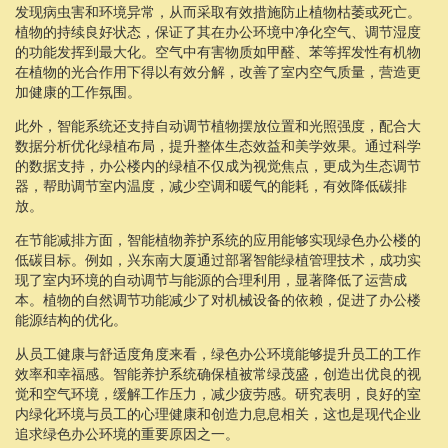
发现病虫害和环境异常，从而采取有效措施防止植物枯萎或死亡。
植物的持续良好状态，保证了其在办公环境中净化空气、调节湿度
的功能发挥到最大化。空气中有害物质如甲醛、苯等挥发性有机物
在植物的光合作用下得以有效分解，改善了室内空气质量，营造更
加健康的工作氛围。
此外，智能系统还支持自动调节植物摆放位置和光照强度，配合大
数据分析优化绿植布局，提升整体生态效益和美学效果。通过科学
的数据支持，办公楼内的绿植不仅成为视觉焦点，更成为生态调节
器，帮助调节室内温度，减少空调和暖气的能耗，有效降低碳排
放。
在节能减排方面，智能植物养护系统的应用能够实现绿色办公楼的
低碳目标。例如，兴东南大厦通过部署智能绿植管理技术，成功实
现了室内环境的自动调节与能源的合理利用，显著降低了运营成
本。植物的自然调节功能减少了对机械设备的依赖，促进了办公楼
能源结构的优化。
从员工健康与舒适度角度来看，绿色办公环境能够提升员工的工作
效率和幸福感。智能养护系统确保植被常绿茂盛，创造出优良的视
觉和空气环境，缓解工作压力，减少疲劳感。研究表明，良好的室
内绿化环境与员工的心理健康和创造力息息相关，这也是现代企业
追求绿色办公环境的重要原因之一。