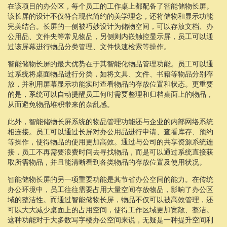
在该项目的办公区，每个员工的工作桌上都配备了智能储物长屏。
该长屏的设计不仅符合现代简约的美学理念，还将储物和显示功能
完美结合。长屏的一侧被巧妙设计为储物空间，可以存放文档、办
公用品、文件夹等常见物品，另侧则内嵌触控显示屏，员工可以通
过该屏幕进行物品分类管理、文件快速检索等操作。
智能储物长屏的最大优势在于其智能化物品管理功能。员工可以通
过系统将桌面物品进行分类，如将文具、文件、书籍等物品分别存
放，并利用屏幕显示功能实时查看物品的存放位置和状态。更重要
的是，系统可以自动提醒员工何时需要整理和归档桌面上的物品，
从而避免物品堆积带来的杂乱感。
此外，智能储物长屏系统的物品管理功能还与企业的内部网络系统
相连接。员工可以通过长屏对办公用品进行申请、查看库存、预约
等操作，使得物品的使用更加高效。通过与公司的共享资源系统连
接，员工不再需要浪费时间去寻找物品，而是可以通过系统直接获
取所需物品，并且能清晰看到各类物品的存放位置及使用状况。
智能储物长屏的另一项重要功能是其节省办公空间的能力。在传统
办公环境中，员工往往需要占用大量空间存放物品，影响了办公区
域的整洁性。而通过智能储物长屏，物品不仅可以被高效管理，还
可以大大减少桌面上的占用空间，使得工作区域更加宽敞、整洁。
这种功能对于大多数写字楼办公空间来说，无疑是一种提升空间利